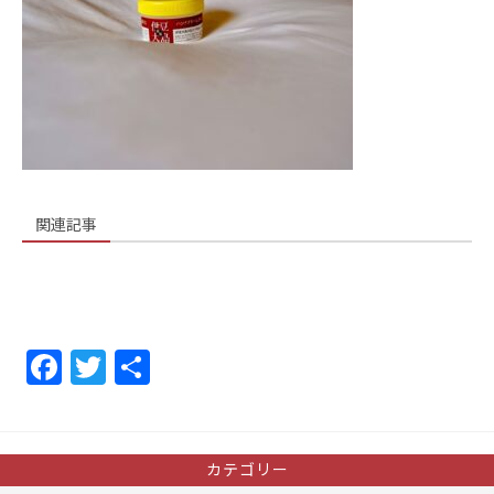
関連記事
F
T
共
a
w
有
c
itt
e
er
カテゴリー