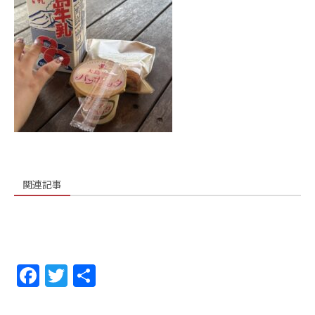
関連記事
F
T
共
a
w
有