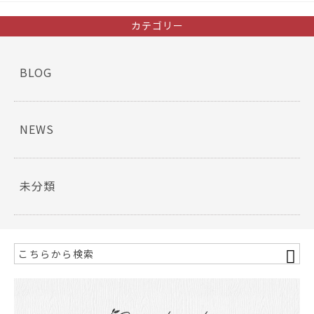
c
itt
e
er
カテゴリー
b
o
BLOG
o
k
NEWS
未分類